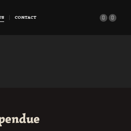
US
CONTACT
La
La
page
page
Instagram
LinkedI
s'ouvre
s'ouvre
dans
dans
une
une
nouvelle
nouvell
fenêtre
fenêtre
spendue