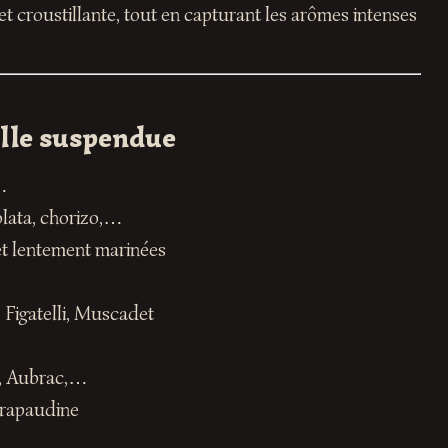
 croustillante, tout en capturant les arômes intenses
ille suspendue
…
olata, chorizo,…
let lentement marinées
 Figatelli, Muscadet
s, Aubrac,…
crapaudine