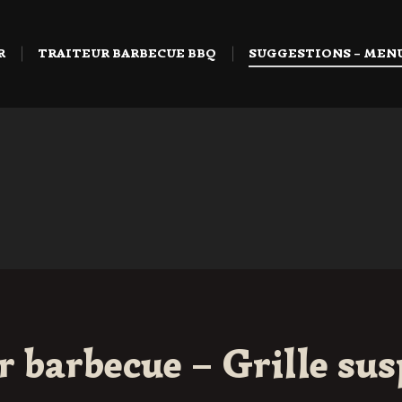
R
TRAITEUR BARBECUE BBQ
SUGGESTIONS – MEN
r barbecue – Grille su